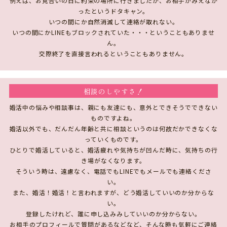
例えば、お見合いの日に約束の場所に行きましたが、お相手がみえなか
ったというドタキャン。
いつの間にか自然消滅して連絡が取れない。
いつの間にかLINEもブロックされていた・・・ということもありませ
ん。
交際終了を直接言われるということもありません。
相談のしやすさ！
婚活中の悩みや相談事は、親にも友達にも、意外とできそうでできない
ものですよね。
婚活以外でも、だんだん年齢と共に相談というのは何故だかできなくな
っていくものです。
ひとりで婚活していると、婚活疲れや気持ちが凹んだ時に、気持ちの行
き場がなくなります。
そういう時は、遠慮なく、電話でもLINEでもメールでも連絡くださ
い。
また、婚活！婚活！と言われますが、どう婚活していいのか分からな
い。
登録したけれど、誰に申し込みみしていいのか分からない。
お相手のプロフィールで質問があるなどなど、そんな時も気軽にご連絡