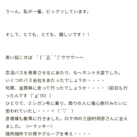
う～ん、私が一番、ビックリしています。
そして、とても、とても、嬉しいです！！
思い起こせば ﾟ(ﾟ´Д｀ﾟ)ﾟウウウ～～
恋活バスを発車させるにあたり、も～ホント大変でした。
いくつのバス会社をあたったでしょうか・・・・
何度、滋賀県に走って行ったでしょうか・・・・（前日も行
ったんです（ﾟдﾟlll））
ひとりで、ミシガン号に乗り、周りの人に傷心旅行みたいに
思われていたし・・・ヾ（´▽｀）
彦根城も散策に行きました。ロケ中の三田村邦彦さんに会え
ました。（←ラッキー）
随所随所での席やグループを考え・・・・