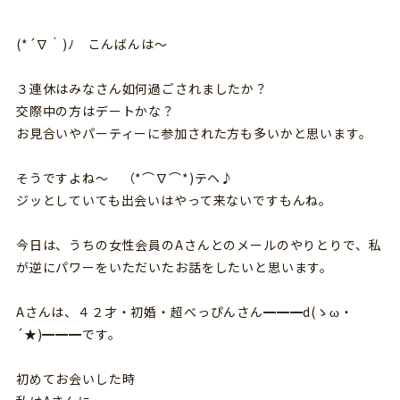
(*´∇｀)ﾉ こんばんは～
３連休はみなさん如何過ごされましたか？
交際中の方はデートかな？
お見合いやパーティーに参加された方も多いかと思います。
そうですよね～ （*⌒∇⌒*)テヘ♪
ジッとしていても出会いはやって来ないですもんね。
今日は、うちの女性会員のAさんとのメールのやりとりで、私
が逆にパワーをいただいたお話をしたいと思います。
Aさんは、４２才・初婚・超べっぴんさん━━━d(ゝω・
´★)━━━です。
初めてお会いした時