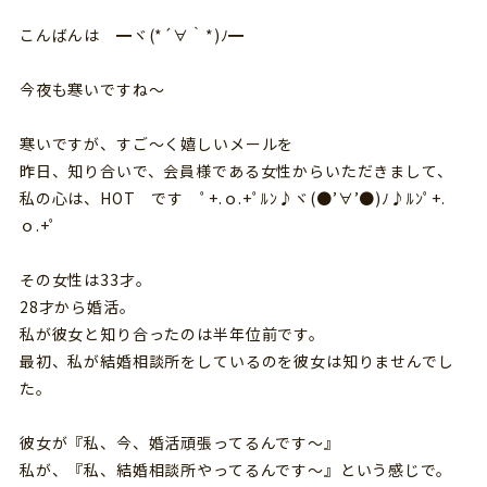
こんばんは ━ヾ(*´∀｀*)ﾉ━
今夜も寒いですね～
寒いですが、すご～く嬉しいメールを
昨日、知り合いで、会員様である女性からいただきまして、
私の心は、HOT です ﾟ+.ｏ.+ﾟﾙﾝ♪ヾ(●’∀’●)ﾉ♪ﾙﾝﾟ+.
ｏ.+ﾟ
その女性は33才。
28才から婚活。
私が彼女と知り合ったのは半年位前です。
最初、私が結婚相談所をしているのを彼女は知りませんでし
た。
彼女が『私、今、婚活頑張ってるんです～』
私が、『私、結婚相談所やってるんです～』という感じで。