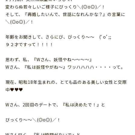
変わらぬ若々しいご様子にびっくり＼(◎o◎)／！
そして、『再婚したいんで、世話になれんかな？』の言葉に
＼(◎o◎)／！
年齢をお聞きして、さらにび、びっくり～～ (ﾟoﾟ;;
９２才ですって！！！！
思わず、私、『Wさん、妖怪やね～～～～』
Wさん、『私は妖怪やがね～』ワッハハハハ・・・・って。
現在、昭和18年生まれの、とても品のある美しい女性と交際
中♥♥♥
Wさん、2回目のデートで、『私は決めたで！』と
びっくり～～＼(◎o◎)／！
Wさん曰く、『私は時間がないで』と。