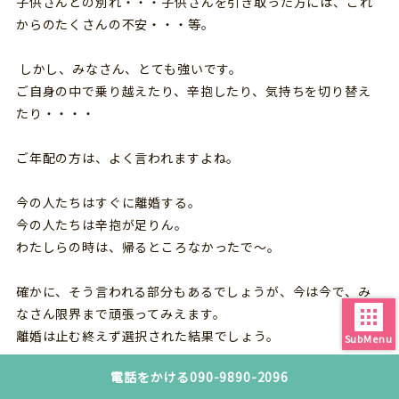
子供さんとの別れ・・・子供さんを引き取った方には、これ
からのたくさんの不安・・・等。
しかし、みなさん、とても強いです。
ご自身の中で乗り越えたり、辛抱したり、気持ちを切り替え
たり・・・・
ご年配の方は、よく言われますよね。
今の人たちはすぐに離婚する。
今の人たちは辛抱が足りん。
わたしらの時は、帰るところなかったで～。
確かに、そう言われる部分もあるでしょうが、今は今で、み
なさん限界まで頑張ってみえます。
離婚は止む終えず選択された結果でしょう。
SubMenu
電話をかける
090-9890-2096
結婚生活で苦労され、辛い離婚を経験されても、それでも再