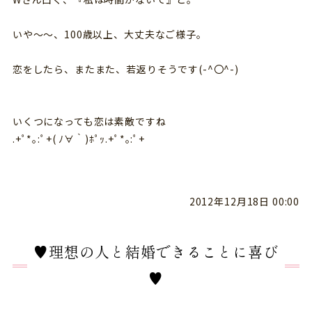
いや～～、100歳以上、大丈夫なご様子。
恋をしたら、またまた、若返りそうです(-^〇^-)
いくつになっても恋は素敵ですね
.+ﾟ*｡:ﾟ+( ﾉ∀｀)ﾎﾟｯ.+ﾟ*｡:ﾟ+
2012年12月18日 00:00
♥理想の人と結婚できることに喜び
♥