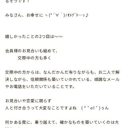
るそうです！
みなさん、お幸せに ヽ(*´∀｀)ﾉｵﾒﾃﾞﾄ─ｯ♪
嬉しかったことの2つ目は～～
会員様のお見合いも組めて、
交際中の方も多く
交際中の方からは、なんだかんだ有りながらも、お二人で解
決しながら、信頼関係も築いていかれている、順調なメール
やお電話をいただいていることです。
お見合いや恋愛に限らず
人と付き合うって大変なことですよね ( *＇σI＇)ぅん
何かある度に、乗り越えて、確かなものを築いていくのは大