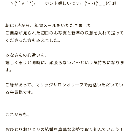
─ヽ(*´ｖ｀*)ﾉ─ ホント嬉しいです。(*- -)(*_ _)ﾍﾟｺﾘ
朝は7時から、年賀メールをいただきました。
ご自身が見られた初日のお写真と新年の決意を入れて送って
くださった方もみえました。
みなさんの心遣いを、
嬉しく思うと同時に、頑張らないと～という気持ちになりま
す。
ご縁があって、マリッジサロンオリーブで婚活いただいてい
る会員様です。
これからも、
おひとりおひとりの結婚を真摯な姿勢で取り組んでいこう！