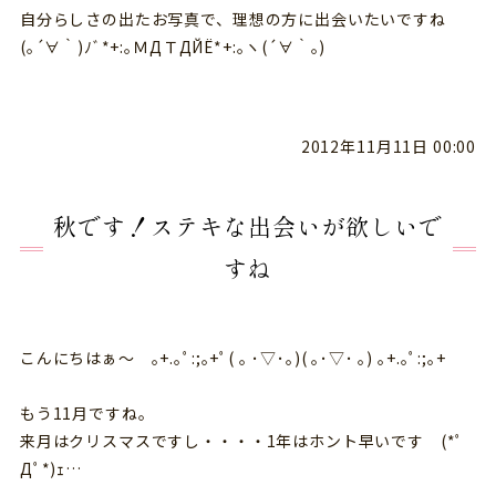
自分らしさの出たお写真で、理想の方に出会いたいですね
(｡´∀｀)ﾉﾞ*+:｡ＭДＴДЙЁ*+:｡ヽ(´∀｀｡)
2012年11月11日 00:00
秋です！ステキな出会いが欲しいで
すね
こんにちはぁ～ ｡+.｡ﾟ:;｡+ﾟ( ｡ ･▽･｡)( ｡･▽･ ｡) ｡+.｡ﾟ:;｡+
もう11月ですね。
来月はクリスマスですし・・・・1年はホント早いです (*ﾟ
Дﾟ*)ｪ…