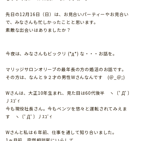
先日の12月16日（日）は、お見合いパーティーやお見合い
で、みなさんも忙しかったことと思います。
素敵な出会いはありましたか？
今夜は、みなさんもビックリ (°д°) な・・・お話を。
マリッジサロンオリーブの最年長の方の婚活のお話です。
その方は、なんと９２才の男性Wさんなんです (＠_＠;)
Wさんは、大正10年生まれ、見た目は60代後半 ヽ〔ﾟДﾟ〕
丿ｽｺﾞｲ
今も現役社長さん。今もベンツを悠々と運転されてみえま
す ヽ〔ﾟДﾟ〕丿ｽｺﾞｲ
Wさんと私は６年前、仕事を通して知り合いました。
1ヶ月前、突然相談室にいらして、