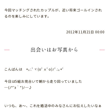
今回マッチングされたカップルが、近い将来ゴールインされ
るのを楽しみにしています。
2012年11月21日 00:00
出会いはお写真から
こんばんは +｡:.ﾟヾ(oﾟｘﾟo)ﾉﾟ.:｡+ﾟ
今日は5組お見合いで朝から走り回っていました
─(ﾉ*’з｀*)ﾉ─♪
いつも、あ～、これを婚活中のみなさんにお伝えしたいなぁ